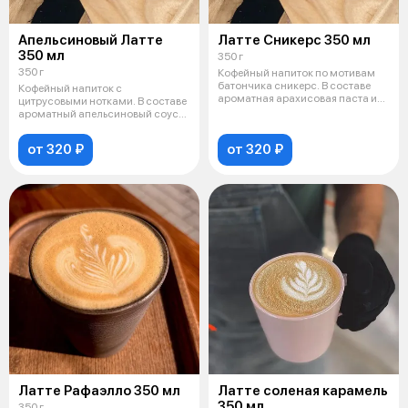
Апельсиновый Латте
Латте Сникерс 350 мл
350 мл
350 г
350 г
Кофейный напиток по мотивам
батончика сникерс. В составе
Кофейный напиток с
ароматная арахисовая паста и
цитрусовыми нотками. В составе
дроб
ароматный апельсиновый соус
собственного
от 320 ₽
от 320 ₽
Латте Рафаэлло 350 мл
Латте соленая карамель
350 мл
350 г