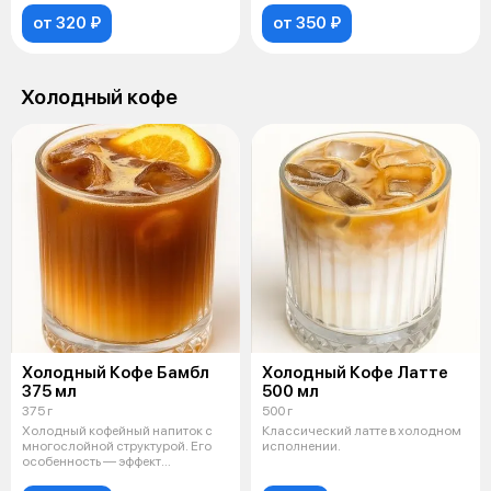
от 320 ₽
от 350 ₽
Холодный кофе
Холодный Кофе Бамбл
Холодный Кофе Латте
375 мл
500 мл
375 г
500 г
Холодный кофейный напиток с
Классический латте в холодном
многослойной структурой. Его
исполнении.
особенность — эффект
расслоения: