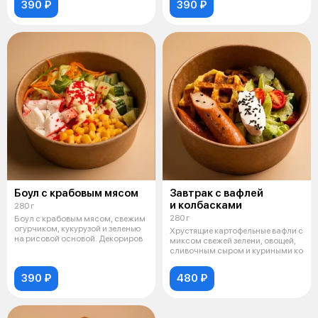
390 ₽
390 ₽
Боул с крабовым мясом
Завтрак с вафлей
и колбасками
280 г
280 г
Боул с крабовым мясом, свежим
огурчиком, кукурузой и зеленью
Хрустящие картофельные вафли с
на рисовой основой. Декориров
миксом свежей зелени, овощей,
сливочным сыром и куриными ко
390 ₽
480 ₽