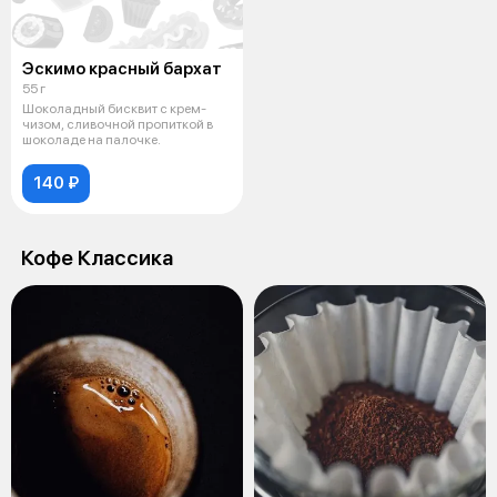
Эскимо красный бархат
55 г
Шоколадный бисквит с крем-
чизом, сливочной пропиткой в
шоколаде на палочке.
140 ₽
Кофе Классика