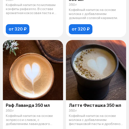
350 г
Кофейный напиток по мотивам
конфеты рафаэлло. В составе
Кофейный напиток на основе
ароматная кокосовая паста и
молока с добавлением
кокосо
домашней соленой карамели.
от 320 ₽
от 320 ₽
Раф Лаванда 350 мл
Латте Фисташка 350 мл
350 г
350 г
Кофейный напиток на основе
Кофейный напиток на основе
эспрессо и сливок, с
молока с добавлением
добавлением лавандового
фисташковой пасты и дробленой
соуса.
фисташки.