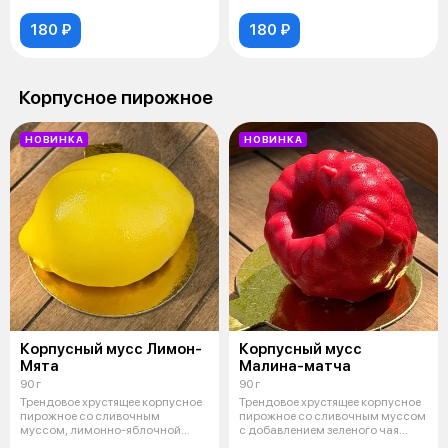
м
макарон.
180 ₽
180 ₽
Корпусное пирожное
НОВИНКА
НОВИНКА
Корпусный мусс Лимон-
Корпусный мусс
Мята
Малина-матча
90 г
90 г
Трендовое хрустящее корпусное
Трендовое хрустящее корпусное
пирожное со сливочным
пирожное со сливочным муссом
муссом, лимонно-яблочной
с добавлением зеленого чая
начинкой и мя
матч