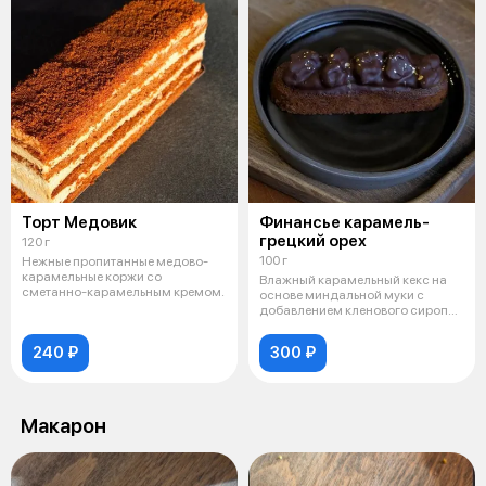
Торт Медовик
Финансье карамель-
грецкий орех
120 г
100 г
Нежные пропитанные медово-
карамельные коржи со
Влажный карамельный кекс на
сметанно-карамельным кремом.
основе миндальной муки с
добавлением кленового сиропа,
карамел
240 ₽
300 ₽
Макарон