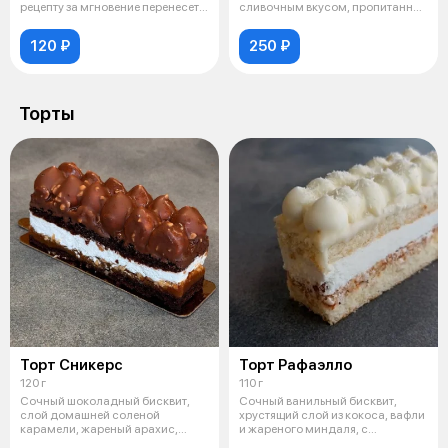
рецепту за мгновение перенесет
сливочным вкусом, пропитанный
вас
миндальным
120 ₽
250 ₽
Торты
Торт Сникерс
Торт Рафаэлло
120 г
110 г
Сочный шоколадный бисквит,
Сочный ванильный бисквит,
слой домашней соленой
хрустящий слой из кокоса, вафли
карамели, жареный арахис,
и жареного миндаля, с
арахисовая нуга
кокосовой