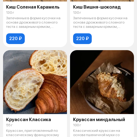
Киш Соленая Карамель
Киш Вишня-шоколад
130 г
130 г
Запеченные в форме кусочки на
Запеченные в форме кусочки на
основе дрожжевого слоеного
основе дрожжевого слоеного
теста с заварным кремом,
теста с заварным кремом,
карамель
шоколад
220 ₽
220 ₽
Круассан Классика
Круассан миндальный
55 г
100 г
Круассан, приготовленный по
Классический круассан на
классическому французскому
основе пшеничной муки со