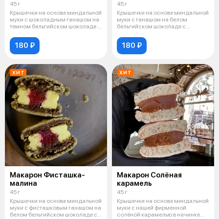
45 г
45 г
Крышечки на основе миндальной
Крышечки на основе миндальной
муки с шоколадным ганашом на
муки с ганашом на белом
темном бельгийском шоколаде с
бельгийском шоколаде с
ж
добавлением с
180 ₽
180 ₽
ХИТ
ХИТ
Макарон Фисташка-
Макарон Солёная
малина
карамель
45 г
45 г
Крышечки на основе миндальной
Крышечки на основе миндальной
муки с фисташковым ганашом на
муки с нашей фирменной
белом бельгийском шоколаде с
солёной карамелью в начинке