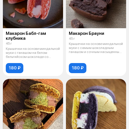
Макарон Бабл-гам
Макарон Брауни
клубника
45 г
45 г
Крышечки на основе миндальной
муки с самым шоколадным
Крышечки на основе миндальной
ганашом и сочным насыщенным
муки с ганашом на белом
бисквито
бельгийском шоколаде со
вкусом жвачк
180 ₽
180 ₽