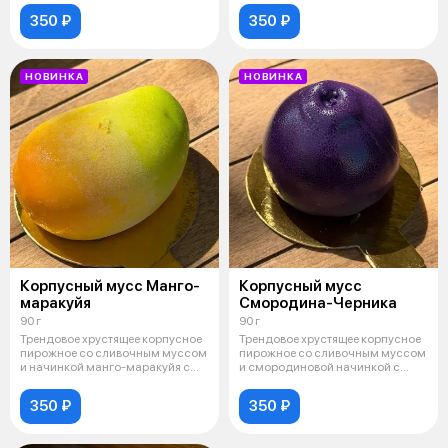
350 ₽
350 ₽
НОВИНКА
НОВИНКА
Корпусный мусс Манго-
Корпусный мусс
маракуйя
Смородина-Черника
90 г
90 г
Трендовое хрустящее корпусное
Трендовое хрустящее корпусное
пирожное со сливочным муссом
пирожное со сливочным муссом
и начинкой манго-маракуйя с
и смородиновой начинкой с
доб
ягода
350 ₽
350 ₽