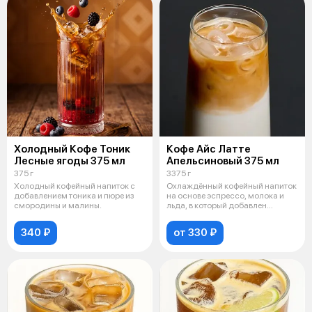
Холодный Кофе Тоник
Кофе Айс Латте
Лесные ягоды 375 мл
Апельсиновый 375 мл
375 г
3375 г
Холодный кофейный напиток с
Охлаждённый кофейный напиток
добавлением тоника и пюре из
на основе эспрессо, молока и
смородины и малины.
льда, в который добавлен
апельси
340 ₽
от 330 ₽