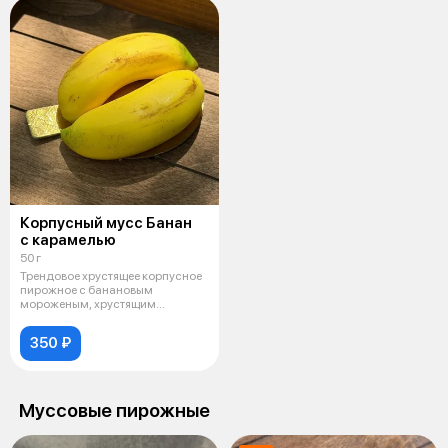
Корпусный мусс Банан
с карамелью
50 г
Трендовое хрустящее корпусное
пирожное с банановым
мороженым, хрустящим
штрейзелем, карам
350 ₽
Муссовые пирожные