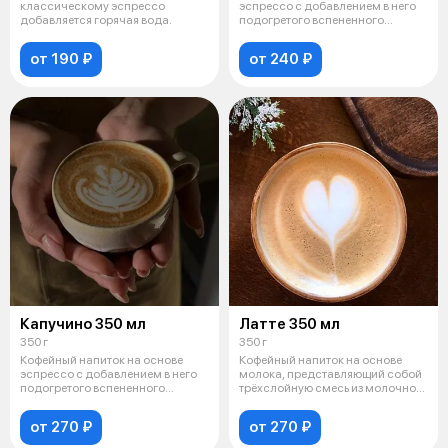
классическому эспрессо
эспрессо с добавлением в него
добавляется горячая вода.
подогретого вспененного
молока.
от 190 ₽
от 240 ₽
Капучино 350 мл
Латте 350 мл
350 г
350 г
Кофейный напиток на основе
Кофейный напиток на основе
эспрессо с добавлением в него
молока, представляющий собой
подогретого вспененного
трёхслойную смесь из молочной
молока.
пены
от 270 ₽
от 270 ₽