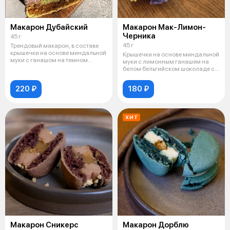
Макарон Дубайский
Макарон Мак-Лимон-
Черника
45 г
45 г
Трендовый макарон, в составе
крышечки на основе миндальной
Крышечки на основе миндальной
муки с ганашом на темном
муки с лимонным ганашем на
бельги
белом бельгийском шоколаде с
доба
220 ₽
180 ₽
ХИТ
Макарон Сникерс
Макарон Дорблю