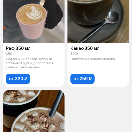
Раф 350 мл
Какао 350 мл
350 г
350 г
Кофейный напиток, который
Напиток на основе молока
готовится путём добавления
сливок с небольшим
количеством пены и
от 320 ₽
от 250 ₽