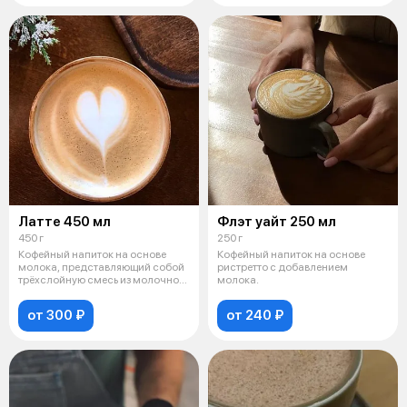
Латте 450 мл
Флэт уайт 250 мл
450 г
250 г
Кофейный напиток на основе
Кофейный напиток на основе
молока, представляющий собой
ристретто с добавлением
трёхслойную смесь из молочной
молока.
пены
от 300 ₽
от 240 ₽