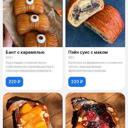
Бант с карамелью
Пэйн суис с маком
120 г
90 г
Хрустящее слоеное тесто
Булочка из фирменного слоеного
собственного производства с
теста с миндальным
нежным заварным кремом и
франжипаном и маком.
карамельной н
220 ₽
220 ₽