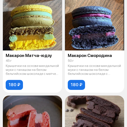
Макарон Матча-юдзу
Макарон Смородина
45 г
50 г
Крышечки на основе миндальной
Крышечки на основе миндальной
муки с ганашом на белом
муки с ганашом на белом
бельгийском шоколаде с матчей
бельгийском шоколаде с
и ярко
добавлением ч
180 ₽
180 ₽