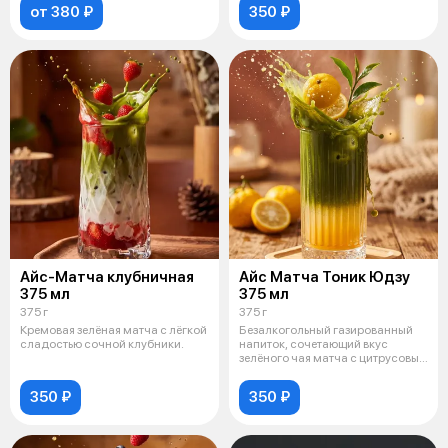
от 380 ₽
350 ₽
Айс-Матча клубничная
Айс Матча Тоник Юдзу
375 мл
375 мл
375 г
375 г
Кремовая зелёная матча с лёгкой
Безалкогольный газированный
сладостью сочной клубники.
напиток, сочетающий вкус
зелёного чая матча с цитрусовым
профи
350 ₽
350 ₽