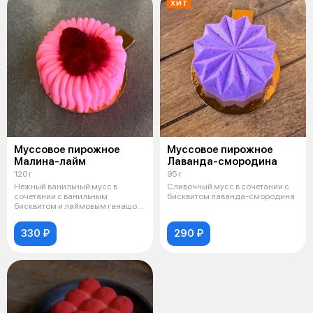
ХИТ
Муссовое пирожное
Муссовое пирожное
Малина-лайм
Лаванда-смородина
120 г
95 г
Нежный ванильный мусс в
Сливочный мусс в сочетании с
сочетании с ванильным
бисквитом лаванда-смородина
бисквитом и лаймовым ганашом
и малиновой нач
330 ₽
290 ₽