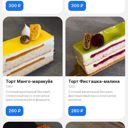
300 ₽
300 ₽
Торт Манго-маракуйя
Торт Фисташка-малина
130 г
130 г
Сочный ванильный бисквит,
Сочный ванильный бисквит,
сливочный мусс и начинка
фисташковый мусс и начинка
манго/маракуйя в формате
малина.
нарезного пиро
280 ₽
280 ₽