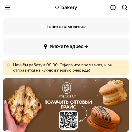
O`bakery
Только самовывоз
Укажите адрес →
Начнём
работу
в
09:00.
Оформите
предзаказ,
и
он
отправится
на
кухню
в
первую
очередь!