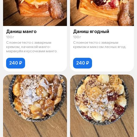
Даниш манго
Даниш ягодный
130 г
130 г
Слоеное тесто с заварным
Слоеное тесто с заварным
кремом, начинкой манго-
кремом и миксом лесных ягод.
маракуйя и кусочками манго.
240 ₽
240 ₽