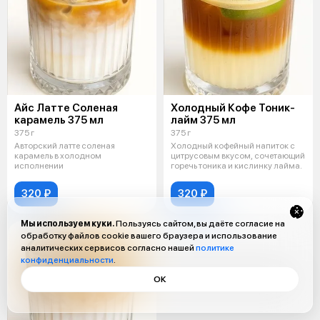
Айс Латте Соленая
Холодный Кофе Тоник-
карамель 375 мл
лайм 375 мл
375 г
375 г
Авторский латте соленая
Холодный кофейный напиток с
карамель в холодном
цитрусовым вкусом, сочетающий
исполнении
горечь тоника и кислинку лайма.
320 ₽
320 ₽
Мы используем куки.
Пользуясь сайтом, вы даёте согласие на
обработку файлов cookie вашего браузера и использование
аналитических сервисов согласно нашей
политике
конфиденциальности
.
ОК