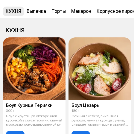
КУХНЯ
Выпечка
Торты
Макарон
Корпусное пиро
КУХНЯ
Боул Курица Терияки
Боул Цезарь
300 г
180 г
Боул с хрустящей обжаренной
Сочный айсберг, пикантная
курочкой в соусе терияки, свежей
руккола, нежная курица су-вид,
морковью, консервированной ку
сладкие томаты черри и свежий
огу