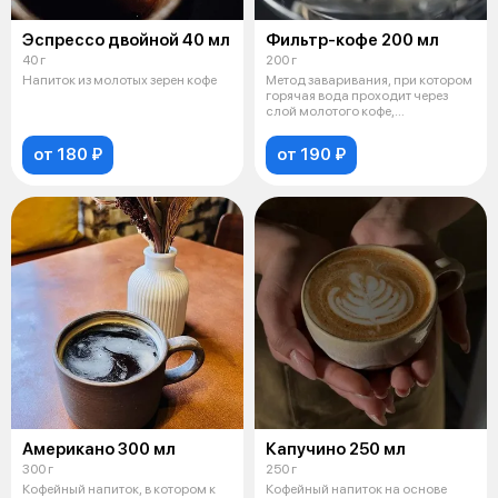
Эспрессо двойной 40 мл
Фильтр-кофе 200 мл
40 г
200 г
Напиток из молотых зерен кофе
Метод заваривания, при котором
горячая вода проходит через
слой молотого кофе,
помещённого
от 180 ₽
от 190 ₽
Американо 300 мл
Капучино 250 мл
300 г
250 г
Кофейный напиток, в котором к
Кофейный напиток на основе