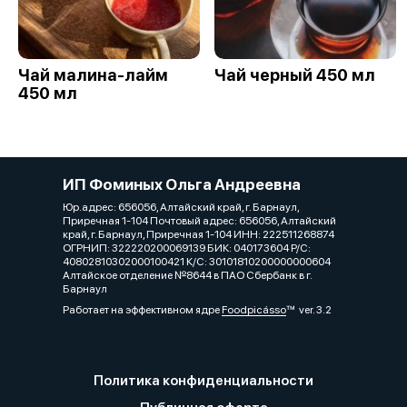
Чай малина-лайм
Чай черный 450 мл
450 мл
ИП Фоминых Ольга Андреевна
Юр.адрес: 656056, Алтайский край, г. Барнаул,
Приречная 1-104 Почтовый адрес: 656056, Алтайский
край, г. Барнаул, Приречная 1-104 ИНН: 222511268874
ОГРНИП: 322220200069139 БИК: 040173604 Р/С:
40802810302000100421 К/С: 30101810200000000604
Алтайское отделение №8644 в ПАО Сбербанк в г.
Барнаул
Работает на эффективном ядре
Foodpicásso
ver. 3.2
Политика конфиденциальности