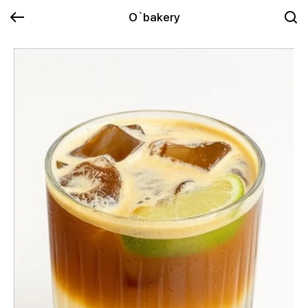
O`bakery