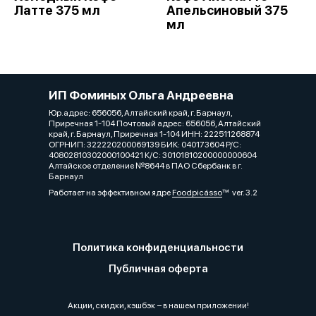
Латте 375 мл
Апельсиновый 375
мл
ИП Фоминых Ольга Андреевна
Юр.адрес: 656056, Алтайский край, г. Барнаул,
Приречная 1-104 Почтовый адрес: 656056, Алтайский
край, г. Барнаул, Приречная 1-104 ИНН: 222511268874
ОГРНИП: 322220200069139 БИК: 040173604 Р/С:
40802810302000100421 К/С: 30101810200000000604
Алтайское отделение №8644 в ПАО Сбербанк в г.
Барнаул
Работает на эффективном ядре
Foodpicásso
ver. 3.2
Политика конфиденциальности
Публичная оферта
Акции, скидки, кэшбэк − в нашем приложении!