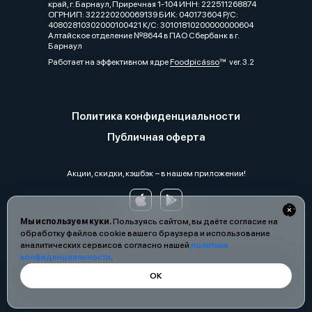
край, г. Барнаул, Приречная 1-104 ИНН: 222511268874
ОГРНИП: 322220200069139 БИК: 040173604 Р/С:
40802810302000100421 К/С: 30101810200000000604
Алтайское отделение №8644 в ПАО Сбербанк в г.
Барнаул
Работает на эффективном ядре
Foodpicásso
ver. 3.2
Политика конфиденциальности
Публичная оферта
Акции, скидки, кэшбэк − в нашем приложении!
Мы используем куки.
Пользуясь сайтом, вы даёте согласие на
обработку файлов cookie вашего браузера и использование
аналитических сервисов согласно нашей
политике
конфиденциальности
.
ОК