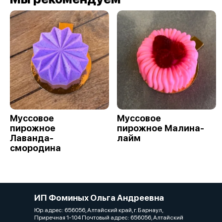
Муссовое
Муссовое
пирожное
пирожное Малина-
Лаванда-
лайм
смородина
ИП Фоминых Ольга Андреевна
Юр.адрес: 656056, Алтайский край, г. Барнаул,
Приречная 1-104 Почтовый адрес: 656056, Алтайский