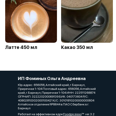
Латте 450 мл
Какао 350 мл
ИП Фоминых Ольга Андреевна
Юр.адрес: 656056, Алтайский край, г. Барнаул,
Приречная 1-104 Почтовый адрес: 656056, Алтайский
край, г. Барнаул, Приречная 1-104 ИНН: 222511268874
ОГРНИП: 322220200069139 БИК: 040173604 Р/С:
40802810302000100421 К/С: 30101810200000000604
Алтайское отделение №8644 в ПАО Сбербанк в г.
Барнаул
Работает на эффективном ядре
Foodpicásso
ver. 3.2