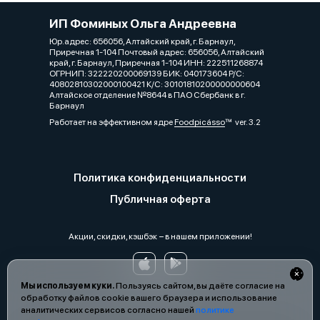
ИП Фоминых Ольга Андреевна
Юр.адрес: 656056, Алтайский край, г. Барнаул,
Приречная 1-104 Почтовый адрес: 656056, Алтайский
край, г. Барнаул, Приречная 1-104 ИНН: 222511268874
ОГРНИП: 322220200069139 БИК: 040173604 Р/С:
40802810302000100421 К/С: 30101810200000000604
Алтайское отделение №8644 в ПАО Сбербанк в г.
Барнаул
Работает на эффективном ядре
Foodpicásso
ver. 3.2
Политика конфиденциальности
Публичная оферта
Акции, скидки, кэшбэк − в нашем приложении!
Мы используем куки.
Пользуясь сайтом, вы даёте согласие на
обработку файлов cookie вашего браузера и использование
аналитических сервисов согласно нашей
политике